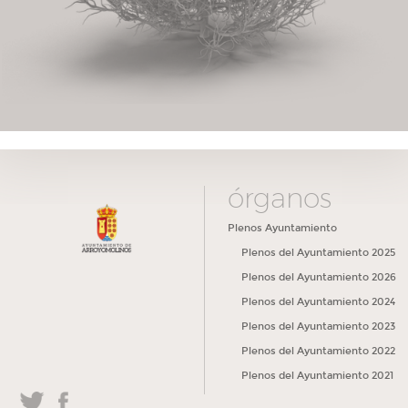
órganos
Plenos Ayuntamiento
Plenos del Ayuntamiento 2025
Plenos del Ayuntamiento 2026
Plenos del Ayuntamiento 2024
Plenos del Ayuntamiento 2023
Plenos del Ayuntamiento 2022
Plenos del Ayuntamiento 2021