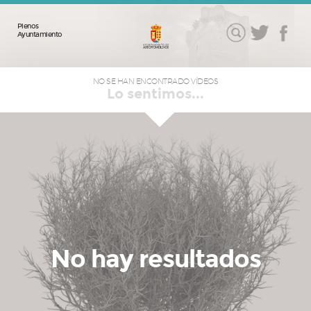
Plenos
Ayuntamiento
NO SE HAN ENCONTRADO VÍDEOS
Lo sentimos...
No hay resultados